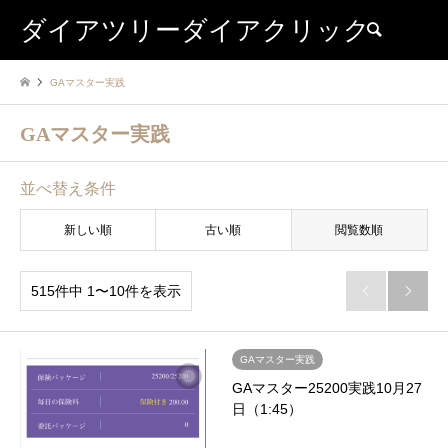
ダイアツリーダイアクリック
検索
GAマスター実践
GAマスター実践
並べ替え条件
新しい順
古い順
閲覧数順
515件中 1〜10件を表示


GAマスター実践
GAマスター25200実践10月27
日（1:45）