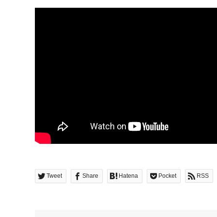
Tweet
Share
Hatena
Pocket
RSS