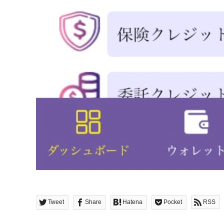
Tweet
Share
Hatena
Pocket
RSS