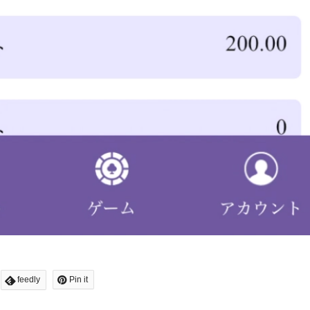
feedly
Pin it