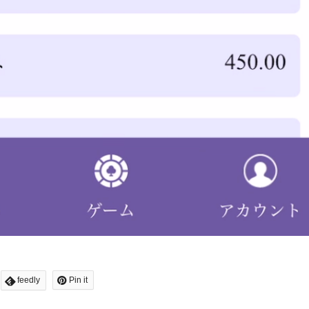
feedly
Pin it