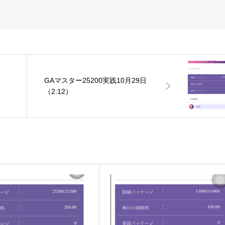
日
GAマスター25200実践10月29日
（2:12）