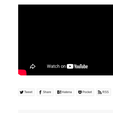
Tweet
Share
Hatena
Pocket
RSS