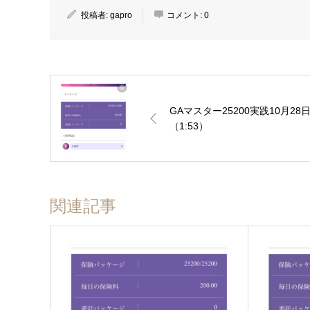
投稿者:
gapro
コメント:
0
GAマスター25200実践10月28
（1:53）
関連記事