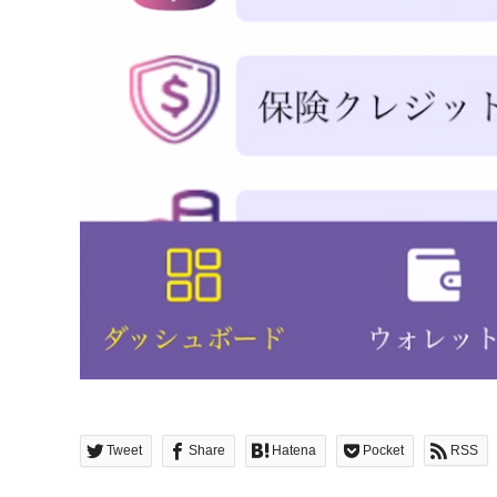
Tweet
Share
Hatena
Pocket
RSS