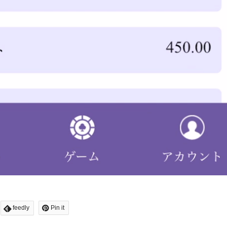
feedly
Pin it