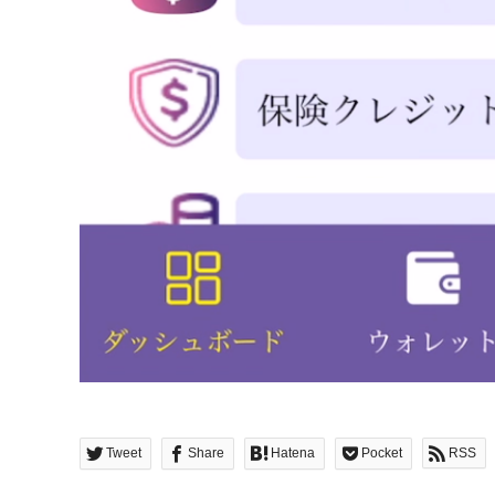
Tweet
Share
Hatena
Pocket
RSS