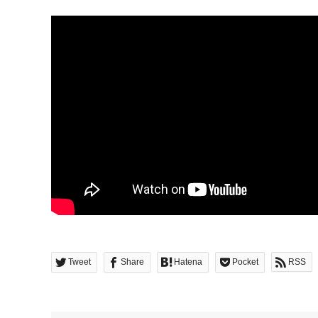
Tweet
Share
Hatena
Pocket
RSS