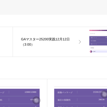
日
GAマスター25200実践12月12日
（3:00）