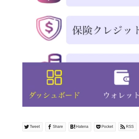
Tweet
Share
Hatena
Pocket
RSS