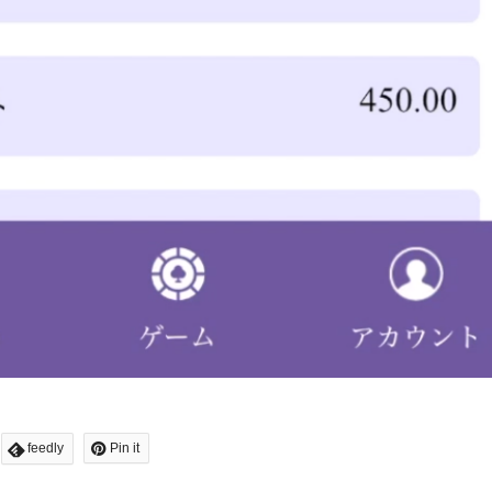
feedly
Pin it