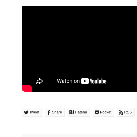
Tweet
Share
Hatena
Pocket
RSS