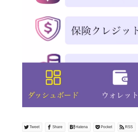
Tweet
Share
Hatena
Pocket
RSS