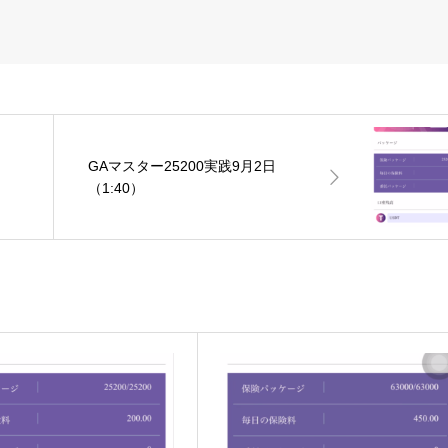
GAマスター25200実践9月2日
（1:40）