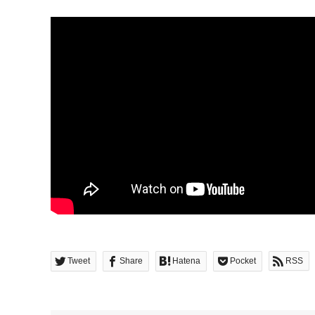
Tweet
Share
Hatena
Pocket
RSS