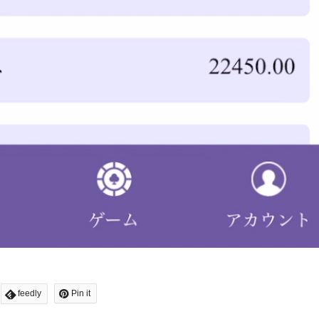
feedly
Pin it