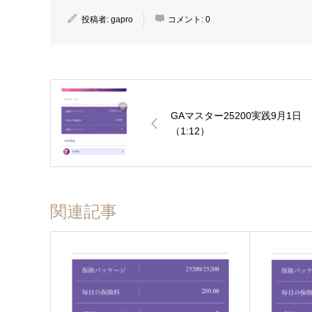
投稿者:
gapro
コメント:
0
GAマスター25200実践9月1日
（1:12）
関連記事