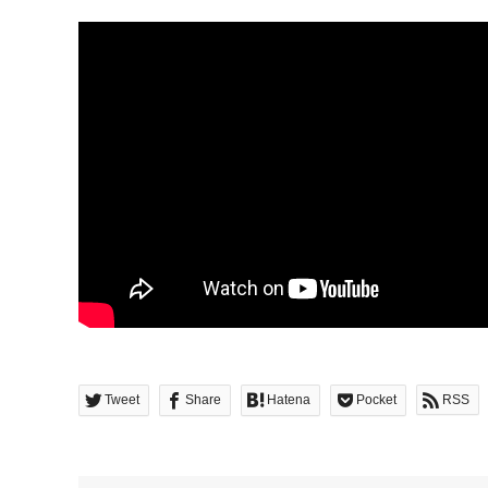
Tweet
Share
Hatena
Pocket
RSS