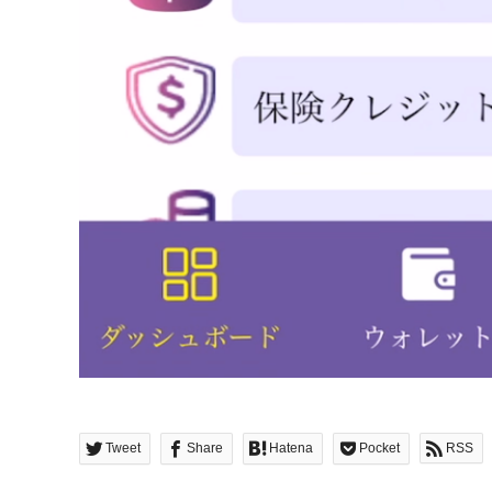
Tweet
Share
Hatena
Pocket
RSS