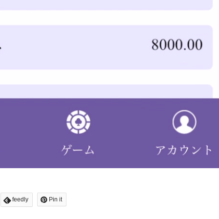
feedly
Pin it