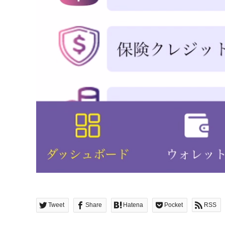
Tweet
Share
Hatena
Pocket
RSS