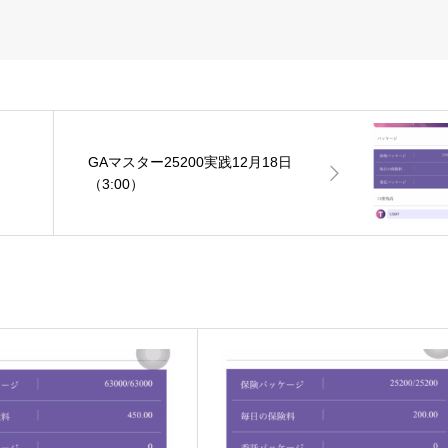
日
GAマスター25200実践12月18日
（3:00）