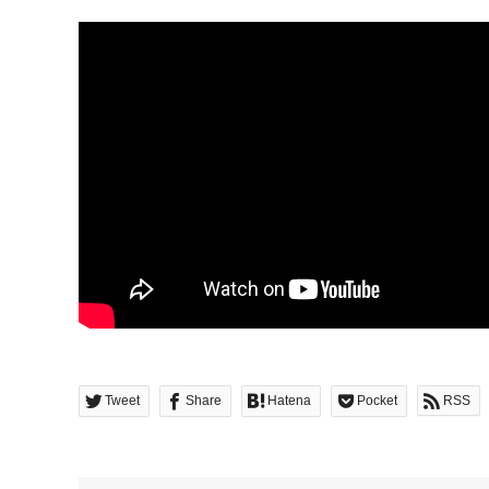
Tweet
Share
Hatena
Pocket
RSS