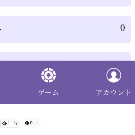
feedly
Pin it