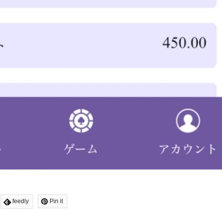
feedly
Pin it