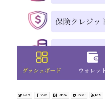
Tweet
Share
Hatena
Pocket
RSS