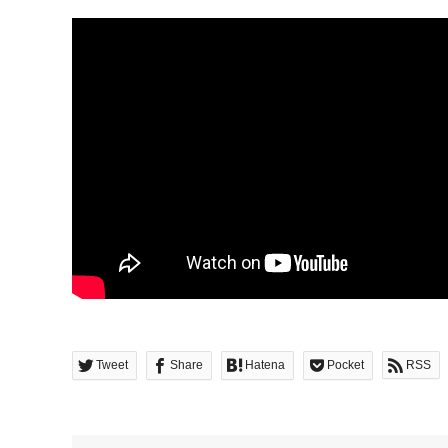
Tweet
Share
Hatena
Pocket
RSS