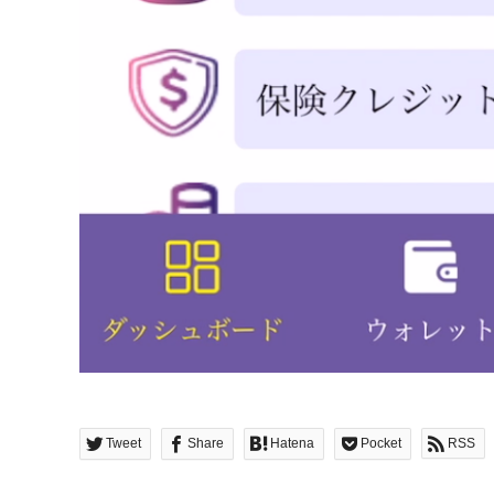
Tweet
Share
Hatena
Pocket
RSS