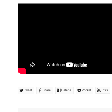
Tweet
Share
Hatena
Pocket
RSS