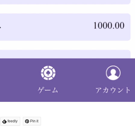
feedly
Pin it