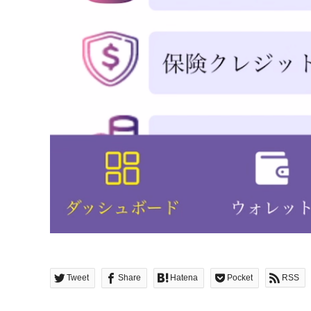
Tweet
Share
Hatena
Pocket
RSS