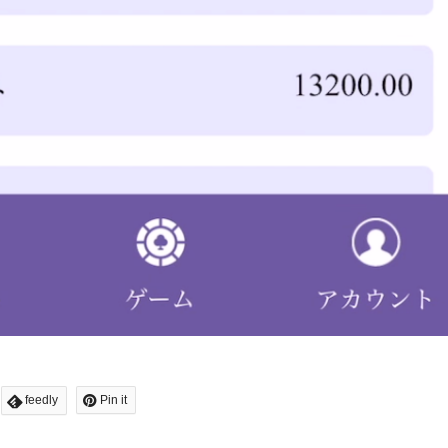
feedly
Pin it