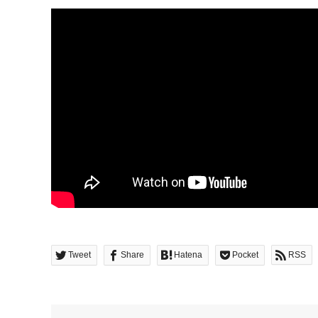
Tweet
Share
Hatena
Pocket
RSS