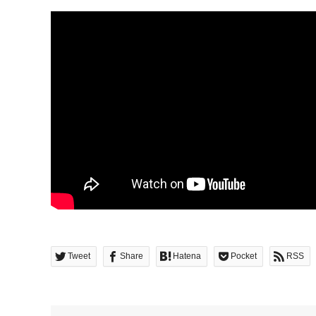
Tweet
Share
Hatena
Pocket
RSS