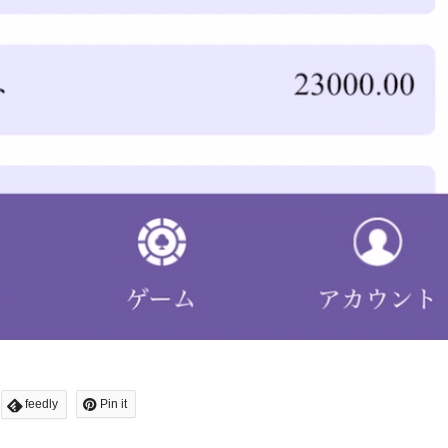
feedly
Pin it