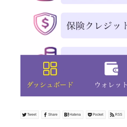
Tweet
Share
Hatena
Pocket
RSS