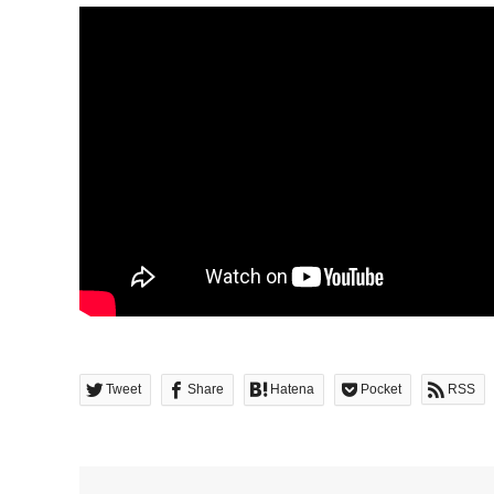
Tweet
Share
Hatena
Pocket
RSS