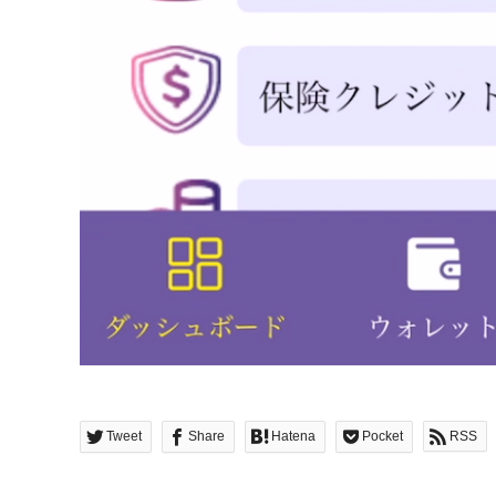
Tweet
Share
Hatena
Pocket
RSS