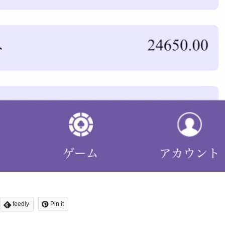
feedly
Pin it