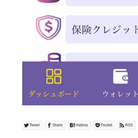
Tweet
Share
Hatena
Pocket
RSS