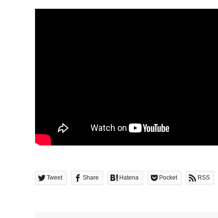
Tweet
Share
Hatena
Pocket
RSS